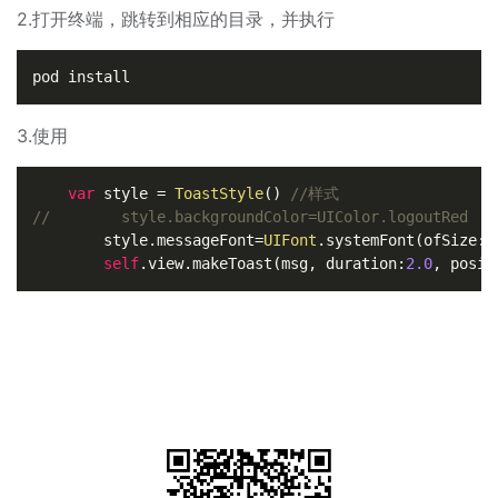
2.打开终端，跳转到相应的目录，并执行
3.使用
var
 style 
=
ToastStyle
() 
//样式
//        style.backgroundColor=UIColor.logoutRed
        style.messageFont
=
UIFont
.systemFont(ofSize: 
self
.view.makeToast(msg, duration:
2.0